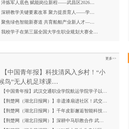
淬炼军人底色 赋能岗位新程——武昌区2026…
深耕教学关键要素改革 聚力提质育人——学…
聚焦绿色智能新赛道 共育船舶产业新人才—…
我校学子在第三届全国大学生职业规划大赛全…
更多>>
【中国青年报】科技清风入乡村！“小
候鸟”无人机足球课…
【中国青年报】武汉交通职业学院航运学院学子以武术非遗…
【荆楚网（湖北日报网）】非遗漆扇进社区！武交职实践队为托管班孩…
【荆楚网（湖北日报网）】千年皮影邂逅智能科技 孩童动手 AI 创编…
【荆楚网（湖北日报网）】深耕中马职教合作 武汉交通职院志愿者用…