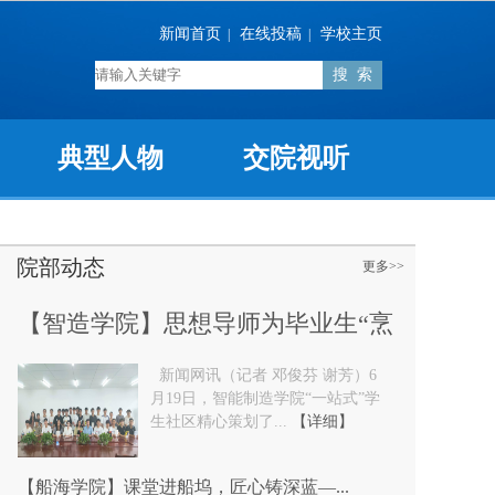
新闻首页
在线投稿
学校主页
|
|
典型人物
交院视听
院部动态
更多>>
【智造学院】思想导师为毕业生“烹
新闻网讯（记者 邓俊芬 谢芳）6
制”...
月19日，智能制造学院“一站式”学
生社区精心策划了...
【详细】
【船海学院】课堂进船坞，匠心铸深蓝—...