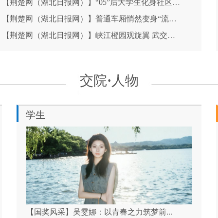
【荆楚网（湖北日报网）】“05”后大学生化身社区暑假托管班“主理…
【荆楚网（湖北日报网）】普通车厢悄然变身“流动非遗工坊”
【荆楚网（湖北日报网）】峡江橙园观旋翼 武交院青年学子调研低空…
交院
·
人物
学生
【国奖风采】吴雯娜：以青春之力筑梦前...
吴雯娜：以青春之力筑梦前行，在多元赛...