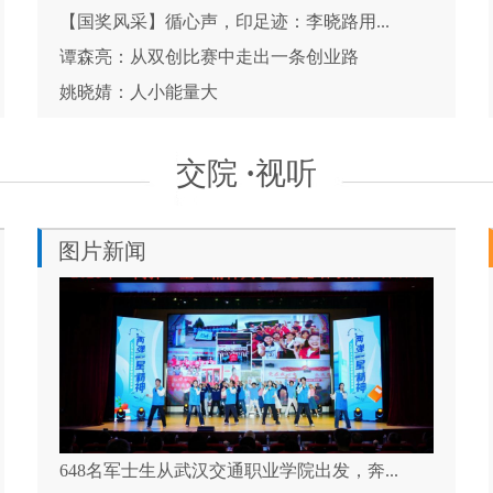
【国奖风采】循心声，印足迹：李晓路用...
谭森亮：从双创比赛中走出一条创业路
姚晓婧：人小能量大
交院
·
视听
图片新闻
648名军士生从武汉交通职业学院出发，奔...
联结青春力量 我校志愿宣讲团与全国高校...