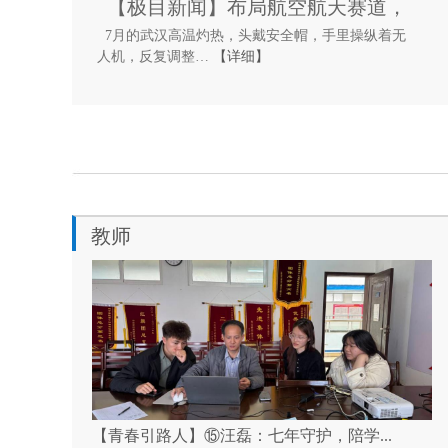
【极目新闻】布局航空航天赛道，
7月的武汉高温灼热，头戴安全帽，手里操纵着无
这所高职凭什么？
人机，反复调整…
【详细】
教师
【青春引路人】⑮汪磊：七年守护，陪学...
灯火引前路 师心伴逐梦——职业导师朱建...