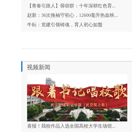
【青春引路人】⑭胡群：十年深耕红色育...
赵新：36次挽袖守初心，12600毫升热血映...
牛耘：党建引领铸魂，育人初心如盤
视频新闻
喜报！我校作品入选全国高校大学生场馆...
【长江日报】这支校歌从连心湖上的“致...