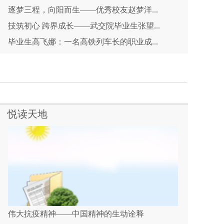
逐梦三程，向阳而生——优秀校友赵梦洋...
技筑初心 跨界成长——武交院毕业生张望...
毕业生高飞娜：一名高铁列车长的职业成...
悦读天地
伟大抗疫精神——中国精神的生动诠释
“不要忘记你的母亲是为国而牺牲的”