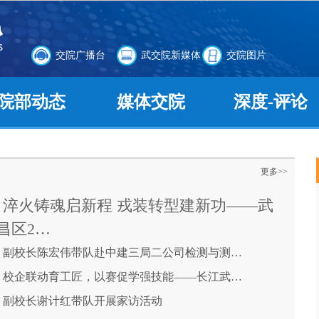
交院广播台
武交院新媒体
交院图片
院部动态
媒体交院
深度-评论
更多>>
淬火铸魂启新程 戎装转型建新功——武
昌区2…
副校长陈宏伟带队赴中建三局二公司检测与测…
校企联动育工匠，以赛促学强技能——长江武…
副校长谢计红带队开展家访活动