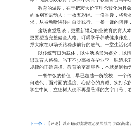
教育的温度，在于把宏大价值理念转化为具象
的临别寄语动人；一枚五彩绳、一份香囊，将母
求，从被动听讲转向自觉践行。一餐一饭的陪伴
这场食堂恳谈，更重新锚定职业教育的育人本
更要塑造完整健全人格。叮嘱学子养成健康作息
撑大家在职场长路稳步前行的底气。一堂生活化
以传统节日为载体，以生活场景为媒介，以
思政育人路径。当下不少高校在毕业季一味追求
规律的正确选择。教育的至高境界，本就是润物
一餐午饭的价值，早已超越一所院校、一个
何迭代，面对面的温度、心贴心的真诚、实打实
学生中间，立德树人便不再是悬浮的文字口号，
下一条：
【评论】以正确政绩观锚定发展航向 为双高建