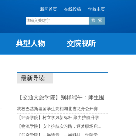
新闻首页
|
在线投稿
|
学校主页
典型人物
交院视听
最新导读
【交通文旅学院】别样端午：师生围
坐茶吧...
我校巴基斯坦留学生亮相湖北省龙舟公开赛
【经管学院】树立学风新标杆 聚力护航升学...
【物流学院】安全护航实习路，逐梦职场启...
【低空学院】一半诗意，一半科技，学院学...