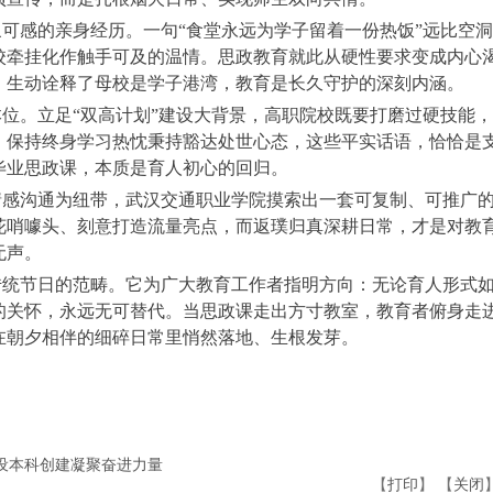
可感的亲身经历。一句“食堂永远为学子留着一份热饭”远比空洞
校牵挂化作触手可及的温情。思政教育就此从硬性要求变成内心
，生动诠释了母校是学子港湾，教育是长久守护的深刻内涵。
位。立足“双高计划”建设大背景，高职院校既要打磨过硬技能，
、保持终身学习热忱秉持豁达处世心态，这些平实话语，恰恰是
毕业思政课，本质是育人初心的回归。
情感沟通为纽带，武汉交通职业学院摸索出一套可复制、可推广
花哨噱头、刻意打造流量亮点，而返璞归真深耕日常，才是对教
无声。
传统节日的范畴。它为广大教育工作者指明方向：无论育人形式
的关怀，永远无可替代。当思政课走出方寸教室，教育者俯身走
在朝夕相伴的细碎日常里悄然落地、生根发芽。
设本科创建凝聚奋进力量
【
打印
】 【
关闭