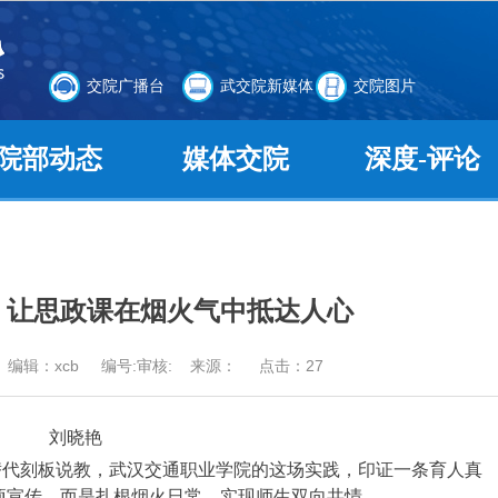
交院广播台
武交院新媒体
交院图片
院部动态
媒体交院
深度-评论
：让思政课在烟火气中抵达人心
者： 编辑：xcb 编号:审核: 来源： 点击：
27
刘晓艳
替代刻板说教，武汉交通职业学院的这场实践，印证一条育人真
项宣传，而是扎根烟火日常、实现师生双向共情。