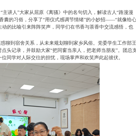
“主讲人”大家从屈原《离骚》中的名句切入，解读古人“路漫漫
香囊的习俗，分享了“用仪式感调节情绪”的小妙招——“就像给
”生动的比喻引来阵阵笑声，同学们在书香与茶香中交流感悟，也
困惑聊到宿舍关系，从未来规划聊到家乡风俗。党委学生工作部
点头记录，并鼓励大家“把同窗当亲人，把老师当朋友”。团总
一位同学对人际交往的担忧，现场掌声和欢笑声此起彼伏。