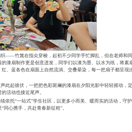
编织——竹篾在指尖穿梭，起初不少同学手忙脚乱，但在老师和
着的漆扇制作更是创意迸发，同学们以漆为墨、以水为纸，将素
、红、蓝各色在扇面上自然流淌、交叠晕染，每一把扇子都呈现
笑声此起彼伏，一把把色彩斑斓的漆扇在夕阳光影中轻轻摇动，
时的活动也接近尾声。
续依托“一站式”学生社区，以更多小而美、暖而实的活动，守护
“同心携手，共赴青春新征程”。