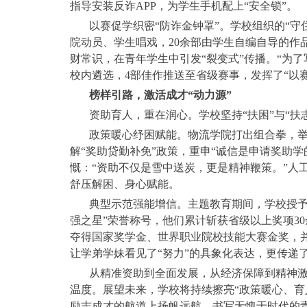
指导安装反诈APP，为学生手机配上“安全锁”。
以赛促学织密“防诈金钟罩”。学校组织的“
院动员、学生唱戏，20余部由学生自编自导的作
财常识，在青年学生中引发“裂变式”传播。“为
校内遴选，4部佳作推送至省级赛事，发挥了“以
榜样引路，激活成才“动力源”
资助育人，重在润心。学校坚持“扶困”与“扶
政策暖心纾困赋能。物流学院打出组合拳，举
解“奖助贷勤补免”政策，重申“诚信是申请奖助学
慨：“资助不仅是雪中送炭，更是精神鞭策。”人
舒压解困、身心赋能。
典型示范强能增信。主题教育期间，学校授予
强之星”荣誉称号，他们累计斩获省级以上奖项3
夺得国家奖学金、世界职业院校技能大赛金奖，
让学弟学妹看见了“努力”的具象化表达，更传递
从精准资助到全面发展，从经济保障到精神
温度。展望未来，学校将持续擦亮“政策暖心、育
励志成才的航道上扬帆远航，书写无愧于时代的