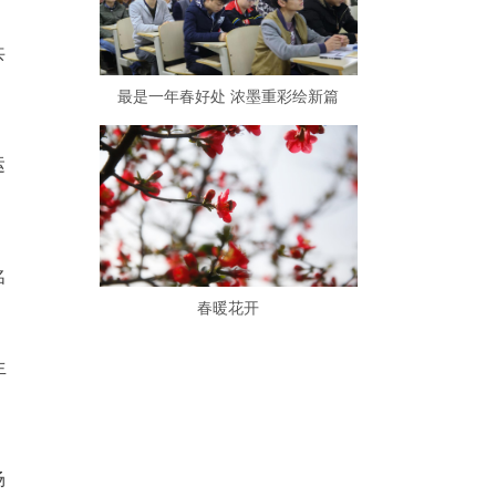
共
最是一年春好处 浓墨重彩绘新篇
运
名
春暖花开
生
场