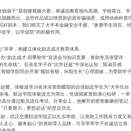
守住钱袋子”原创微视频大赛，将诚信教育推向高潮。学校搭台、学
品脱颖而出。这些作品或以情景剧还原诈骗场景，或用动画科普
了写好剧本，我们啃完了大半本金融安全手册。”参赛学生坦言。
赛促学、以学促防”的积极作用。
志”并举，构建立体化励志成才教育体系。
办“励志成才·四季助学”宣讲会与知识竞赛，资助专员张莹详
的生命线”。百余名学子在“比学赶超”中深化认知，陈淑芬感
工智能学院同步开展“糯软有韧，向阳生长”心理团辅，为受助学
赵耀、张银波等20名沐浴资助暖阳的自强励志学生为“大学生自
0余项。航运学院张银波尤为突出，凭借国家资助潜心钻研，一举
并高分通过船员适任考试。分享会上，他摊开的密密麻麻的笔记
了“只要努力，梦想必达”的坚定信念。
激励，武汉交通职业学院正以扎实举措，让资助工作既有力度又
人走心、服务贴心”的资助育人品牌，引导莘莘学子在诚信立身
青春华章。