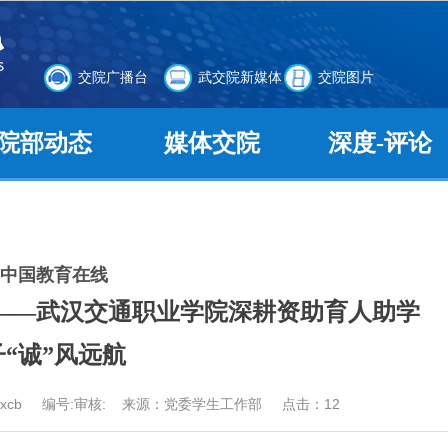
交院广播台
武交院新媒体
交院图片
院部动态
媒体交院
深度-评论
中国教育在线
心——武汉交通职业学院深耕资助育人助学
子“诚”风远航
辑：xcb 编号:审核: 来源：党委学生工作部 点击：
12