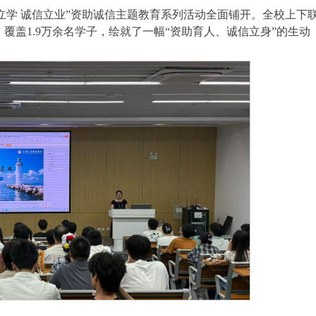
水韵立学 诚信立业”资助诚信主题教育系列活动全面铺开。全校上下
覆盖1.9万余名学子，绘就了一幅“资助育人、诚信立身”的生动