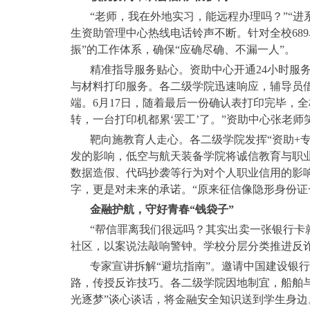
“老师，我在外地实习，能远程办理吗？”“
生资助管理中心热线电话铃声不断。针对全校68
振”的工作体系，确保“应确尽确、不漏一人”。
精准指导服务贴心。资助中心开通24小时服务
与材料打印服务。各二级学院迅速响应，辅导员
端。6月17日，随着最后一份确认表打印完毕，
转，一台打印机都累‘罢工’了。”资助中心张老师
靶向施教育人走心。各二级学院发挥“资助+
发的影响，低空与航天装备学院将诚信教育与职业
数据造假、代码抄袭等行为对个人职业信用的影
字，更是对未来的承诺。“原来征信像隐形身份证
金融护航，守好青春“钱袋子”
“帮信罪离我们很远吗？其实出卖一张银行卡就
社区，以案说法敲响警钟。学校分层分类推进反
专家宣讲拆解“避坑指南”。邀请中国建设银
路，传授反诈技巧。各二级学院因地制宜，船舶与
光逐梦”谈心谈话，将金融安全知识送到学生身边