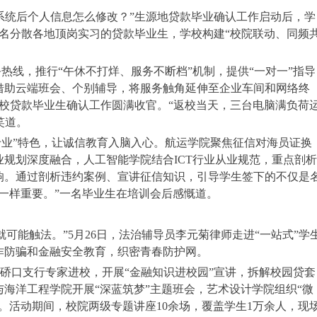
进系统后个人信息怎么修改？”生源地贷款毕业确认工作启动后，学
9名分散各地顶岗实习的贷款毕业生，学校构建“校院联动、同频
热线，推行“午休不打烊、服务不断档”机制，提供“一对一”指导
借助云端班会、个别辅导，将服务触角延伸至企业车间和网络终
全校贷款毕业生确认工作圆满收官。“返校当天，三台电脑满负荷
笑道。
专业”特色，让诚信教育入脑入心。航运学院聚焦征信对海员证换
规划深度融合，人工智能学院结合ICT行业从业规范，重点剖析
响。通过剖析违约案例、宣讲征信知识，引导学生签下的不仅是
一样重要。”一名毕业生在培训会后感慨道。
可能触法。”5月26日，法治辅导员李元菊律师走进“一站式”学
诈防骗和金融安全教育，织密青春防护网。
行硚口支行专家进校，开展“金融知识进校园”宣讲，拆解校园贷套
海洋工程学院开展“深蓝筑梦”主题班会，艺术设计学院组织“微
。活动期间，校院两级专题讲座10余场，覆盖学生1万余人，现