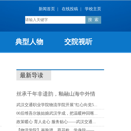
新闻首页
|
在线投稿
|
学校主页
典型人物
交院视听
最新导读
丝承千年非遗韵，釉融山海中外情
——30余...
武汉交通职业学院物流学院开展“红心向党5...
00后维吾尔族姑娘武汉学成，把温暖种回喀...
政策暖心 育人走心 服务贴心——武汉交通...
【物流学院】画脸谱、耍花枪、学身段——...