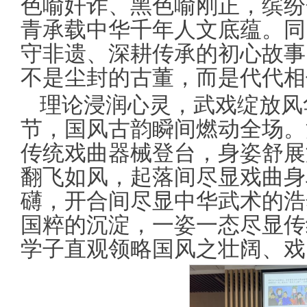
色喻奸诈、黑色喻刚正，缤纷
青承载中华千年人文底蕴。同
守非遗、深耕传承的初心故事
不是尘封的古董，而是代代相
理论浸润心灵，武戏绽放风
节，国风古韵瞬间燃动全场。
传统戏曲器械登台，身姿舒展
翻飞如风，起落间尽显戏曲身
礴，开合间尽显中华武术的浩
国粹的沉淀，一姿一态尽显传
学子直观领略国风之壮阔、戏