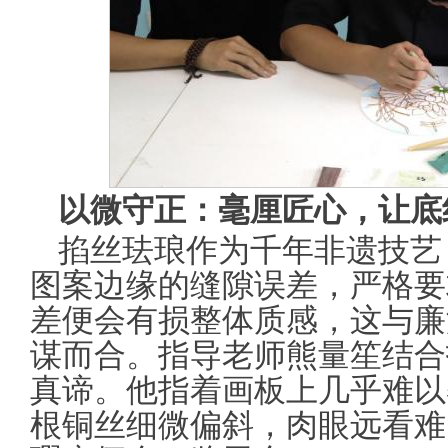
以微守正：毫厘匠心，让底
掐丝珐琅作为千年非遗技艺
图案边缘的缝隙误差，严格要求
差便会有损整体质感，这与廉
谋而合。指导老师熊量笙结合
真谛。他指着画板上几乎难以
根铜丝细微偏斜，肉眼远看难