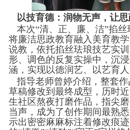
以技育德：润物无声，让思
本次“清、正、廉、洁”掐
将廉洁思政教育融入美育教学
说教，依托掐丝珐琅技艺实训
形、调色的反复实操中，沉浸
涵，实现以德润艺、以艺育人
指导老师曾婷介绍，整套作
草稿修改到最终成型，历时近
生社区熬夜打磨作品，指尖磨
当声，成为了创作期间最熟悉
示出密密麻麻标注着修改痕迹