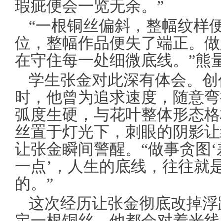
瑕疵便会一览无余。”
“一根铜丝偏斜，整幅纹样
位，整幅作品便失了端正。做
在守住每一处细微底线。”熊
学生张金对此深有体会。创
时，他曾为追求速度，随意弯
弧度生硬，与花叶整体形态格
丝置于灯光下，刺眼的阴影让
让张金瞬间警醒。“做事贪图‘
一点’，人生的底线，往往就
的。”
这次经历让张金彻底改掉浮
定一根铜丝，他都会对着光线