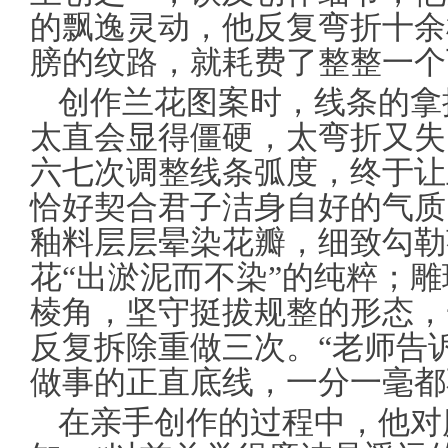
的飘逸灵动，他反复弯折十余
膀的纹路，就耗费了整整一个
创作兰花图案时，线条的拿
太直会显得僵硬，太弯折又失
六七次调整线条弧度，终于让
恰好契合君子洁身自好的气质
釉料层层晕染花瓣，细致勾勒
花“出淤泥而不染”的纯粹；
棱角，坚守挺拔规整的形态，
反复拆除重做三次。“老师告
做事的正直底线，一分一毫都
在亲手创作的过程中，他对