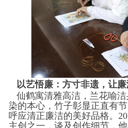
以艺悟廉：方寸非遗，让廉
仙鹤寓清雅高洁，兰花喻洁
染的本心，竹子彰显正直有节
呼应清正廉洁的美好品格。20
主创之一，谈及创作细节，他