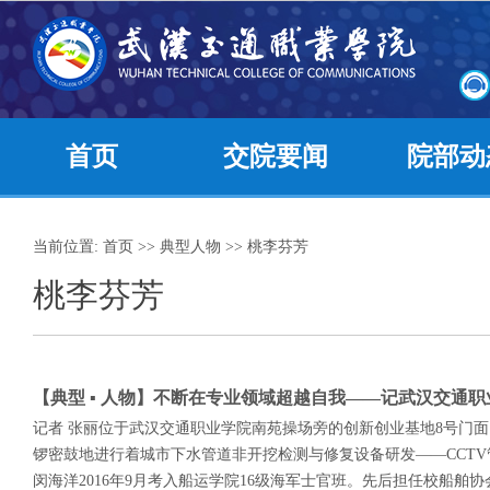
首页
交院要闻
院部动
当前位置:
首页
>>
典型人物
>>
桃李芬芳
桃李芬芳
【典型 ▪ 人物】不断在专业领域超越自我——记武汉交通
记者 张丽​位于武汉交通职业学院南苑操场旁的创新创业基地8号门
锣密鼓地进行着城市下水管道非开挖检测与修复设备研发——CCT
闵海洋2016年9月考入船运学院16级海军士官班。先后担任校船舶