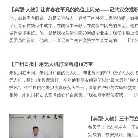
【典型·人物】让青春在平凡的岗位上闪光——记武汉交通
他，戴着黑色眼镜，总是笑容待人，穿着干练朴素，思路清晰，做
了让青春在岗位中成才，在岗位中奉献，在岗位中闪光的夙愿。他
做得更多更好。他，就是我校船运学院2008级毕业生，现任中船
委委员的曹岭。他说，一直记着当初在交院学生会竞选的...
【详
【广州日报】用无人机打农药超10万亩
朱贝贝在田间。朱贝贝和他的无人机。湖北黄冈的90后植保无人机
无人机，经过1年摸爬滚打，今年他和朋友组建了湖北最大最年轻的
技风”。生性自由的朱贝贝喜欢蓝天白云，喜欢在户外与农民打交道
相待，朱贝贝和团队充满信心和自豪感，“现在老乡都催着我...
【
【典型·人物】三十而
每天早上七点半左右，王
完成的工作安排好。随后