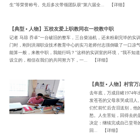
生”等荣誉称号。先后多次带领团队获“第六届全...
【详细】
【典型 ▪ 人物】五校友爱上职教同在一校教中职
记者 马琼 乔卓​“一台破旧的整车，三台柴油机，还未粉刷完毕的实
门时，刚到洪湖职业技术教育中心的实习老师付志强倒吸了一口凉气
能算一般，来教中职，我能行吗？”这样的实训室的环境，“我不知道
设立的，相信在我们的共同努力下，一...
【详细】
【典型 ▪ 人物】村官
去年底，万成目睹1974
发苍苍的父母亲哭成泪人
们忙前忙后含泪送别，他
愁。人生苦短，回得去的
决定：继续完成自己堂哥
回...
【详细】