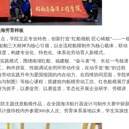
船海劳育样板
点，学院立足专业特色，创新打造“红船领航·匠心铸舰”——一
国船舶三大精神为核心引领，以全流程船模制作为核心载体，联动
维度，构建专业化、特色化、体系化劳动育人新模式。
色实践模式，围绕南湖红船、福建舰、“奋斗者”号、长征一号核潜
、构件拼装、性能调试全闭环劳动作业，在动手造“船”的过程
将劳动实践升华为爱国报国的内在动力。在四维协同层面，学院
构与制图》等核心课程；搭建校内船模劳动工坊、红色船模展厅
赛为抓手，以赛促劳、以赛提质；常态化开展企业研学、劳模讲
国防主题优质船模作品，在全国海洋航行器设计与制作大赛中斩
计接待校内外参观900余人次。劳育体系落地以来，学生实操技