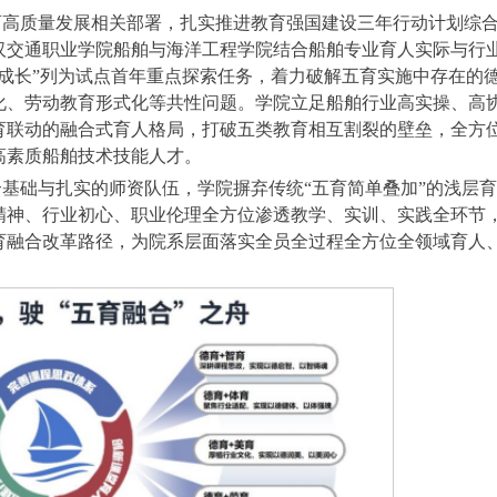
育高质量发展相关部署，扎实推进教育强国建设三年行动计划综
汉交通职业学院船舶与海洋工程学院结合船舶专业育人实际与行
成长”列为试点首年重点探索任务，着力破解五育实施中存在的
化、劳动教育形式化等共性问题。学院立足船舶行业高实操、高
育联动的融合式育人格局，打破五类教育相互割裂的壁垒，全方
高素质船舶技术技能人才。
基础与扎实的师资队伍，学院摒弃传统“五育简单叠加”的浅层育
精神、行业初心、职业伦理全方位渗透教学、实训、实践全环节
育融合改革路径，为院系层面落实全员全过程全方位全领域育人