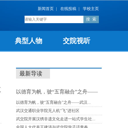
新闻首页
|
在线投稿
|
学校主页
典型人物
交院视听
最新导读
改
以德育为帆，驶“五育融合”之舟——
武汉...
以德育为帆，驶“五育融合”之舟——武汉...
武汉交通职业学院无人机“飞”进社区
武交院开展汉绣非遗文化走进一站式学生社...
全国人大代表王建清与武交院学子话青春