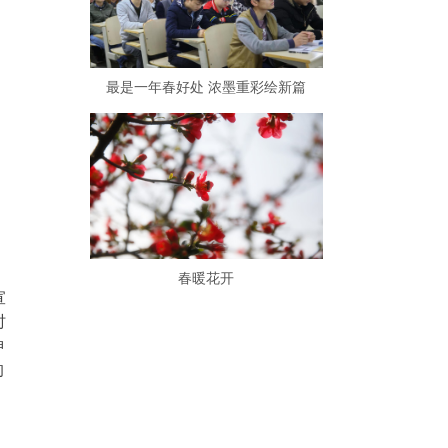
最是一年春好处 浓墨重彩绘新篇
春暖花开
宣
时
神
的