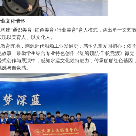
行业文化情怀
构建“通识美育+红色美育+行业美育”育人模式，跳出单一文艺
实现以美育人、以文化人。
色教育阵地，溯源近代船舶工业发展史，感悟先辈爱国初心；依
色故事，鼓励学生结合专业特色创作《红船领航·千帆竞渡》微党
浸式创作与展演中，感知水运文化独特魅力，传承船舶红色基因
属感与自豪感。