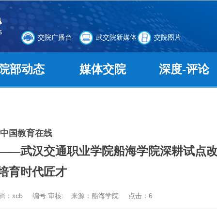
交院广播台
武交院新媒体
交院图片
院部动态
媒体交院
深度-评论
中国教育在线
舟——武汉交通职业学院船海学院深耕试点
培育时代匠才
 编辑：xcb 编号:审核: 来源：船海学院 点击：
6