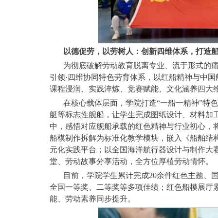
以德促劳，以劳树人：创新四维体系，打造
为彻底破解劳动教育脱离专业、流于形式的痛
引领·四维协同特色劳育体系，以红船精神与中
课程浸润、实践淬炼、竞赛赋能、文化涵养四大
在核心载体层面，学院打造“一船一精神”特
艇等标志性舰船，让学生完成图纸设计、材料加工
中，感悟对应舰船承载的红色精神与行业初心，
船模制作拆解为标准化教学模块，嵌入《船舶结
元化实践平台；以全国海洋航行器设计与制作大
堂、劳动故事分享活动，全方位厚植劳动情怀。
目前，学院学生累计完成20余件红色主题、
全国一等奖、二等奖等多项佳绩；红色船模展厅累
能、劳动素养同步提升。