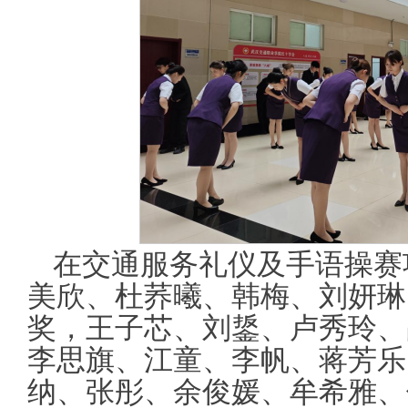
在交通服务礼仪及手语操赛
美欣、杜荞曦、韩梅、刘妍琳
奖，王子芯、刘鋬、卢秀玲、
李思旗、江童、李帆、蒋芳乐
纳、张彤、余俊媛、牟希雅、