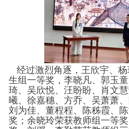
经过激烈角逐，王欣宇、杨
生组一等奖，李晓凡、郭玉童
琦、吴欣悦、汪盼盼、肖文慧
曦、徐嘉穗、方乔、吴萧萧、
刘为佳、董程程、陈秭霞、陈
奖；余晓玲荣获教师组一等奖