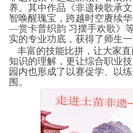
养。其中作品《非遗秧歌承文
智唤醒瑰宝，跨越时空赓续华
—赏卡普织韵 习摆手欢歌》
实的专业功底，获得了师生一
丰富的技能比拼，让大家直
知识的理解，更让综合职业技
园内也形成了以赛促学、以练
围。