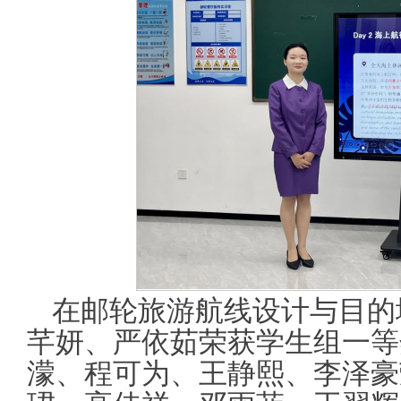
在邮轮旅游航线设计与目的
芊妍、严依茹荣获学生组一等
濛、程可为、王静熙、李泽豪