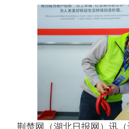
荆楚网（湖北日报网）讯（