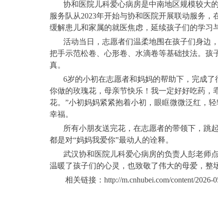
协和医院儿科爱心病房是中南地区规模较大的
服务队从2023年开始与协和医院开展联动服务
缓解患儿和家属的就医焦虑，延续孩子们的学习
活动当日，志愿者们温柔地围在孩子们身边
把手示范松卷、心形卷、水滴卷等基础技法。孩
真。
6岁的小初在志愿者和妈妈的帮助下，完成了
你做的玫瑰花，母亲节快乐！我一定好好吃药，
花。”小初妈妈紧紧抱着小初，眼眶微微泛红，
幸福。
所有小朋友送完花，在志愿者的带领下，跳
都是对“妈妈我爱你”最动人的诠释。
武汉协和医院儿科爱心病房的负责人彭老师
温暖了孩子们的心灵，也致敬了伟大的母爱，整
相关链接：http://m.cnhubei.com/content/2026-05