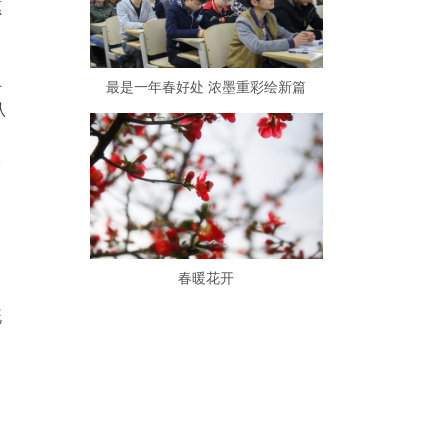
愿
，
手
最是一年春好处 浓墨重彩绘新篇
认
给
，
春暖花开
既