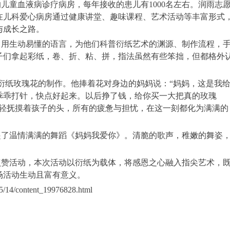
儿童血液病诊疗病房，每年接收的患儿有1000名左右。润雨志
，在儿科爱心病房通过健康讲堂、趣味课程、艺术活动等丰富形式
与成长之路。
，用生动易懂的语言，为他们科普衍纸艺术的渊源、制作流程，
子们拿起彩纸，卷、折、粘、拼，指法虽然有些笨拙，但都格外
衍纸玫瑰花的制作。他捧着花对身边的妈妈说：“妈妈，这是我
乖乖打针，快点好起来。以后挣了钱，给你买一大把真的玫瑰
轻轻抚摸着孩子的头，所有的疲惫与担忧，在这一刻都化为满满的
起了温情满满的舞蹈《妈妈我爱你》。清脆的歌声，稚嫩的舞姿
点赞活动，本次活动以衍纸为载体，将感恩之心融入指尖艺术，
场活动生动且富有意义。
/14/content_19976828.html