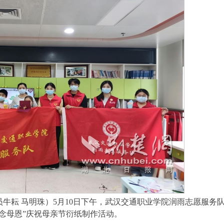
牛耘 马明珠）5月10日下午，武汉交通职业学院润雨志愿服务
念母恩”庆祝母亲节衍纸制作活动。