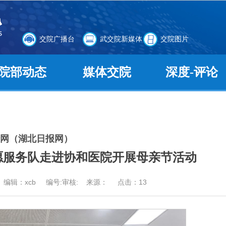
交院广播台
武交院新媒体
交院图片
院部动态
媒体交院
深度-评论
网（湖北日报网）
愿服务队走进协和医院开展母亲节活动
者： 编辑：xcb 编号:审核: 来源： 点击：
13