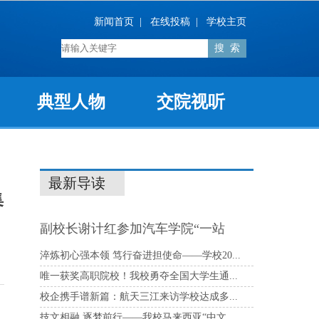
新闻首页
|
在线投稿
|
学校主页
典型人物
交院视听
最新导读
集
副校长谢计红参加汽车学院“一站
式”学生...
淬炼初心强本领 笃行奋进担使命——学校20...
唯一获奖高职院校！我校勇夺全国大学生通...
校企携手谱新篇：航天三江来访学校达成多...
技文相融 逐梦前行——我校马来西亚“中文...