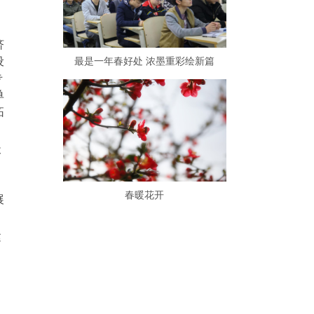
济
设
最是一年春好处 浓墨重彩绘新篇
专
单
拓
天
春暖花开
展
建