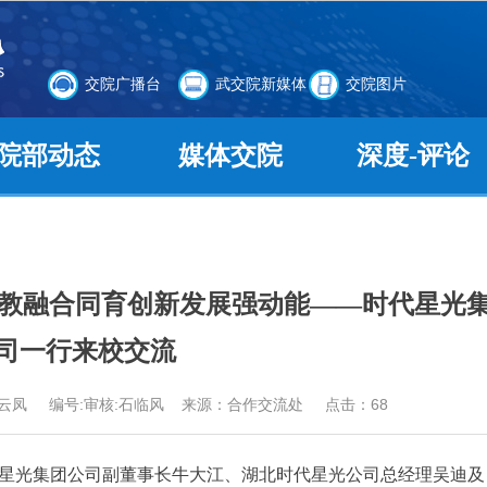
交院广播台
武交院新媒体
交院图片
院部动态
媒体交院
深度-评论
产教融合同育创新发展强动能——时代星光
司一行来校交流
辑：汪云凤 编号:审核:石临风 来源：合作交流处 点击：
68
时代星光集团公司副董事长牛大江、湖北时代星光公司总经理吴迪及